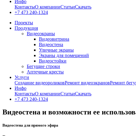
Инфо
Контакты
О компании
Статьи
Скачать
+7 473 240-1324
Проекты
Продукция
Видеоэкраны
Видеовитрина
Видеостена
Уличные экраны
Экраны для помещений
Видеостойки
Бегущие строки
Аптечные кресты
Услуги
Создание видеороликов
Ремонт видеоэкранов
Ремонт бегу
Инфо
Контакты
О компании
Статьи
Скачать
+7 473 240-1324
Видеостена и возможности ее использо
Видеостена для прямого эфира