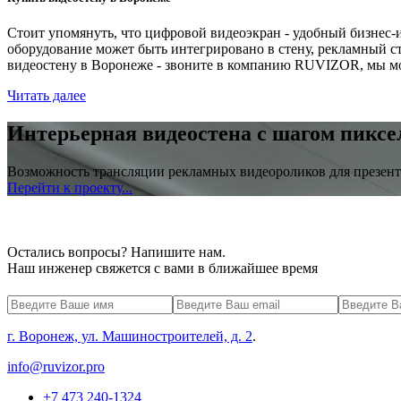
Стоит упомянуть, что цифровой видеоэкран - удобный бизнес-
оборудование может быть интегрировано в стену, рекламный с
видеостену в Воронеже - звоните в компанию RUVIZOR, мы м
Читать далее
Интерьерная видеостена с шагом пиксе
Возможность трансляции рекламных видеороликов для презент
Перейти к проекту...
Остались вопросы? Напишите нам.
Наш инженер свяжется с вами в ближайшее время
г. Воронеж, ул. Машиностроителей, д. 2
.
info@ruvizor.pro
+7 473 240-1324