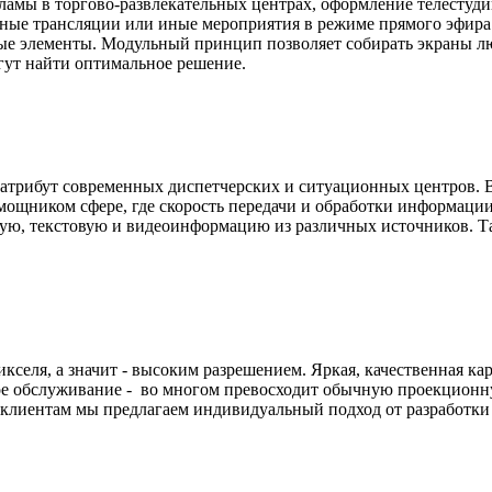
мы в торгово-развлекательных центрах, оформление телестудий,
вные трансляции или иные мероприятия в режиме прямого эфира
ные элементы. Модульный принцип позволяет собирать экраны лю
ут найти оптимальное решение.
атрибут современных диспетчерских и ситуационных центров. В
ощником сфере, где скорость передачи и обработки информации
ю, текстовую и видеоинформацию из различных источников. Так
еля, а значит - высоким разрешением. Яркая, качественная кар
бное обслуживание - во многом превосходит обычную проекционн
лиентам мы предлагаем индивидуальный подход от разработки 