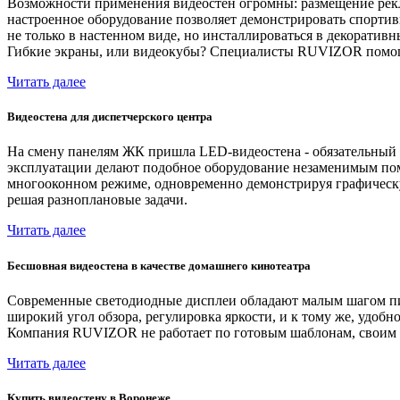
Возможности применения видеостен огромны: размещение рекла
настроенное оборудование позволяет демонстрировать спорти
не только в настенном виде, но инсталлироваться в декоратив
Гибкие экраны, или видеокубы? Специалисты RUVIZOR помог
Читать далее
Видеостена для диспетчерского центра
На смену панелям ЖК пришла LED-видеостена - обязательный 
эксплуатации делают подобное оборудование незаменимым пом
многооконном режиме, одновременно демонстрируя графическу
решая разноплановые задачи.
Читать далее
Бесшовная видеостена в качестве домашнего кинотеатра
Современные светодиодные дисплеи обладают малым шагом пикс
широкий угол обзора, регулировка яркости, и к тому же, удо
Компания RUVIZOR не работает по готовым шаблонам, своим к
Читать далее
Купить видеостену в Воронеже