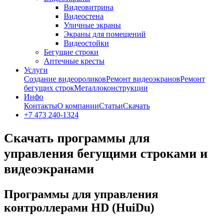
Видеовитрина
Видеостена
Уличные экраны
Экраны для помещений
Видеостойки
Бегущие строки
Аптечные кресты
Услуги
Создание видеороликов
Ремонт видеоэкранов
Ремонт
бегущих строк
Металлоконструкции
Инфо
Контакты
О компании
Статьи
Скачать
+7 473 240-1324
Скачать программы для
управления бегущими строками и
видеоэкранами
Программы для управления
контроллерами HD (HuiDu)