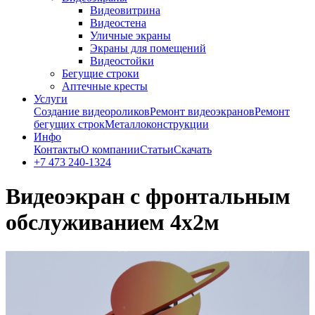
Видеовитрина
Видеостена
Уличные экраны
Экраны для помещений
Видеостойки
Бегущие строки
Аптечные кресты
Услуги
Создание видеороликов
Ремонт видеоэкранов
Ремонт
бегущих строк
Металлоконструкции
Инфо
Контакты
О компании
Статьи
Скачать
+7 473 240-1324
Видеоэкран с фронтальным
обслуживанием 4х2м